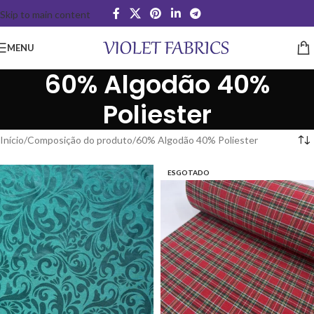
Skip to main content
MENU
60% Algodão 40%
Poliester
Início
Composição do produto
60% Algodão 40% Poliester
ESGOTADO