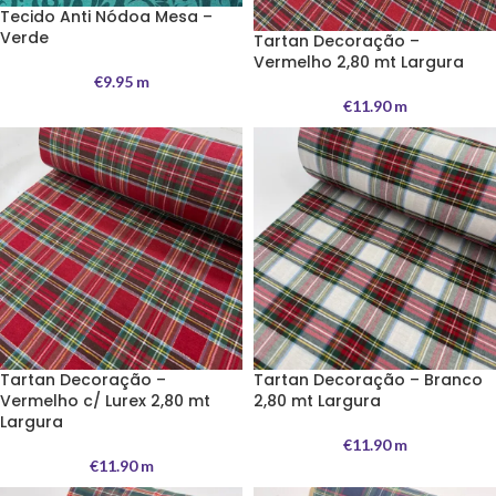
Tecido Anti Nódoa Mesa –
Verde
Tartan Decoração –
Vermelho 2,80 mt Largura
€
9.95
m
€
11.90
m
Tartan Decoração –
Tartan Decoração – Branco
Vermelho c/ Lurex 2,80 mt
2,80 mt Largura
Largura
€
11.90
m
€
11.90
m