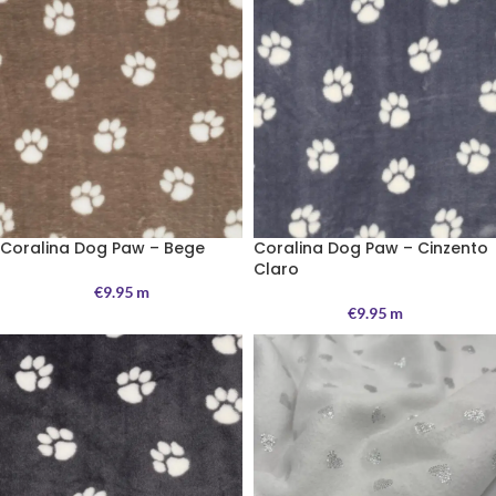
Coralina Dog Paw – Bege
Coralina Dog Paw – Cinzento
Claro
€
9.95
m
€
9.95
m