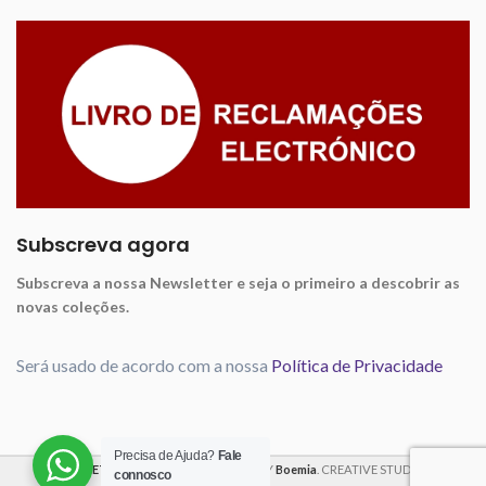
Subscreva agora
Subscreva a nossa Newsletter e seja o primeiro a descobrir as
novas coleções.
Será usado de acordo com a nossa
Política de Privacidade
Precisa de Ajuda?
Fale
VIOLET FABRICS
2025 CREATED BY
Boemia
. CREATIVE STUDIO
connosco