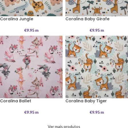
Coralina Jungle
Coralina Baby Girafe
€
9.95
m
€
9.95
m
Coralina Ballet
Coralina Baby Tiger
€
9.95
m
€
9.95
m
Ver mais produtos