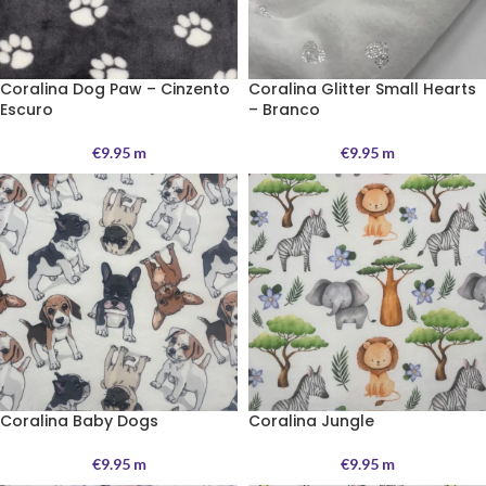
Coralina Dog Paw – Cinzento
Coralina Glitter Small Hearts
Escuro
– Branco
€
9.95
m
€
9.95
m
Coralina Baby Dogs
Coralina Jungle
€
9.95
m
€
9.95
m