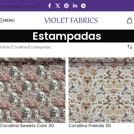
Skip to main content
MENU
Estampadas
Início
Coralina
Estampadas
Coralina Sweets Cats 3D
Coralina Friends 3D