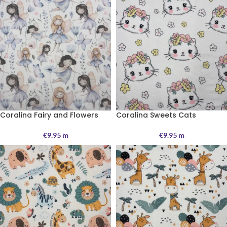
Coralina Fairy and Flowers
Coralina Sweets Cats
€
9.95
m
€
9.95
m