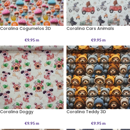
Coralina Cogumelos 3D
Coralina Cars Animals
€
9.95
m
€
9.95
m
Coralina Doggy
Coralina Teddy 3D
€
9.95
m
€
9.95
m