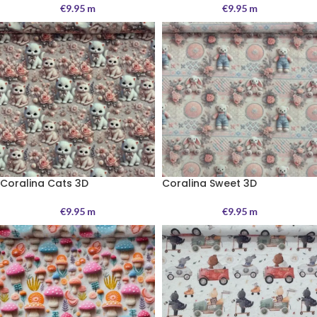
€
9.95
m
€
9.95
m
Coralina Cats 3D
Coralina Sweet 3D
€
9.95
m
€
9.95
m