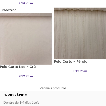
€
14.95
m
ESGOTADO
Pelo Curto – Pérola
Pelo Curto Liso – Crú
€
12.95
m
€
12.95
m
Ver mais produtos
ENVIO RÁPIDO
Dentro de 1-4 dias úteis