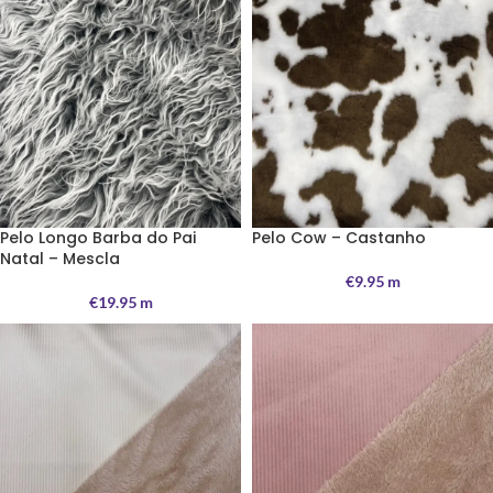
Pelo Longo Barba do Pai
Pelo Cow – Castanho
Natal – Mescla
€
9.95
m
€
19.95
m