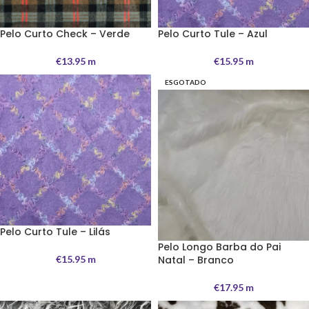
Pelo Curto Check – Verde
Pelo Curto Tule – Azul
€
13.95
m
€
15.95
m
ESGOTADO
Pelo Curto Tule – Lilás
Pelo Longo Barba do Pai
€
15.95
m
Natal – Branco
€
17.95
m