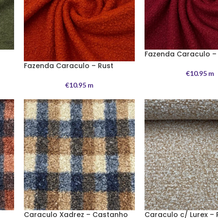
Fazenda Caraculo –
Fazenda Caraculo – Rust
€
10.95
m
€
10.95
m
Caraculo Xadrez – Castanho
Caraculo c/ Lurex –