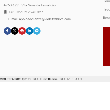
Term
4760-129 - Vila Nova de Famalicão
Troc
Tel: +351 912 248 327
Reso
E-mail: apoioaocliente@violetfabrics.com
VIOLET FABRICS
2025 CREATED BY
Boemia
. CREATIVE STUDIO