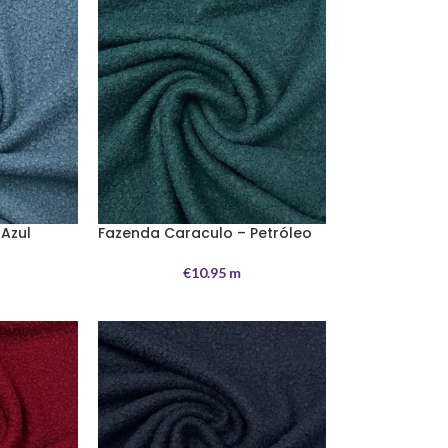
Azul
Fazenda Caraculo – Petróleo
€
10.95
m