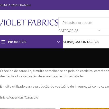
el: (+315) 912 248 327
Skip to main content
CATEGORIAS
PRODUTOS
SERVIÇOS
CONTACTOS
O tecido de caraculo, é muito semelhante ao pelo de cordeiro, caracteri
despertando a sensação de aconchego e modernidade.
É muito utilizado para a produção de vestuário de inverno, tal como ca
Início
Fazendas
Caraculo