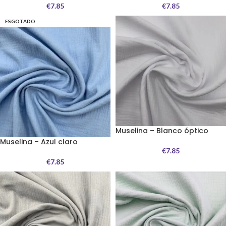
€
7.85
€
7.85
ESGOTADO
Muselina – Blanco óptico
Muselina – Azul claro
€
7.85
€
7.85