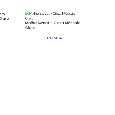
Claro
Malha Sweat – Cinza Méscula
Claro
€
12.50
m