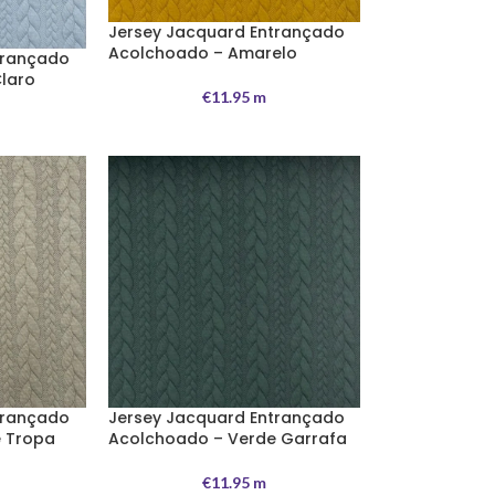
Jersey Jacquard Entrançado
Acolchoado – Amarelo
trançado
Claro
€
11.95
m
trançado
Jersey Jacquard Entrançado
 Tropa
Acolchoado – Verde Garrafa
€
11.95
m