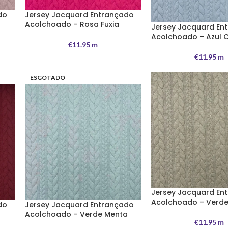
do
Jersey Jacquard Entrançado
Acolchoado – Rosa Fuxia
Jersey Jacquard En
Acolchoado – Azul 
€
11.95
m
€
11.95
m
ESGOTADO
Jersey Jacquard En
Acolchoado – Verde
do
Jersey Jacquard Entrançado
Acolchoado – Verde Menta
€
11.95
m