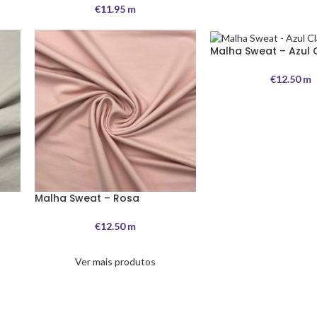
€
11.95
m
Malha Sweat – Azul 
€
12.50
m
Malha Sweat – Rosa
€
12.50
m
Ver mais produtos