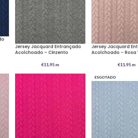
do
o
Jersey Jacquard Entrançado
Jersey Jacquard En
Acolchoado – Cinzento
Acolchoado – Rosa 
€
11.95
m
€
11.95
m
ESGOTADO