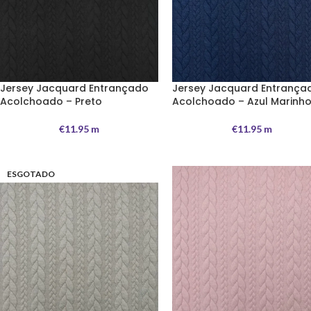
Jersey Jacquard Entrançado
Jersey Jacquard Entrança
Acolchoado – Preto
Acolchoado – Azul Marinh
€
11.95
m
€
11.95
m
ESGOTADO