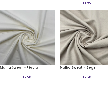
€
11.95
m
Malha Sweat – Pérola
Malha Sweat – Bege
€
12.50
m
€
12.50
m