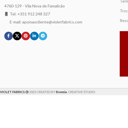
Term
4760-129 - Vila Nova de Famalicão
Troc
Tel: +351 912 248 327
Reso
E-mail: apoioaocliente@violetfabrics.com
VIOLET FABRICS
2025 CREATED BY
Boemia
. CREATIVE STUDIO