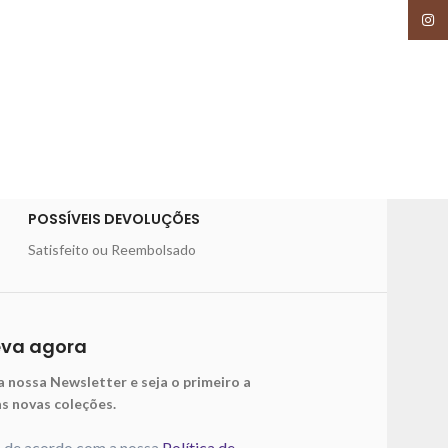
Insta
POSSÍVEIS DEVOLUÇÕES
Satisfeito ou Reembolsado
eva agora
a nossa Newsletter e seja o primeiro a
as novas coleções.
o de acordo com a nossa
Política de