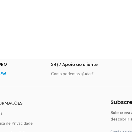
URO
24/7 Apoio ao cliente
Como podemos ajudar?
Subscr
ORMAÇÕES
Subscreva 
's
descobrir 
tica de Privacidade
Será usad