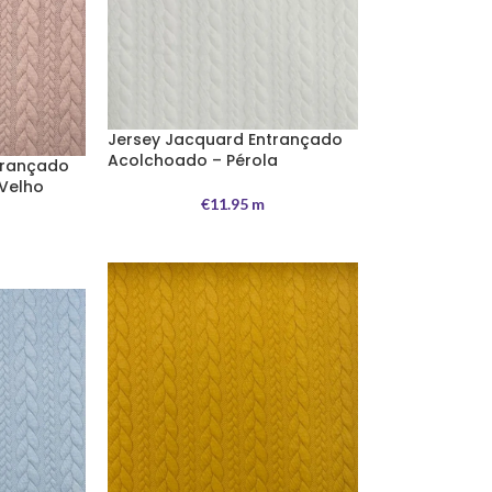
Jersey Jacquard Entrançado
Acolchoado – Pérola
trançado
Velho
€
11.95
m