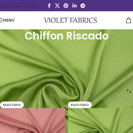
Skip to main content
MENU
Chiffon Riscado
O chiffon riscado, é muito semelhante ao chiffon, sendo que apresenta
também uma grande fluidez às peças em que é produzido, e uma grande
transparência.
É mais utilizado em peças que exigem glamour, e apresenta maior brilho
e suavidade, do que o chiffon normal.
Início
Chiffon Riscado
ESGOTADO
ESGOTADO