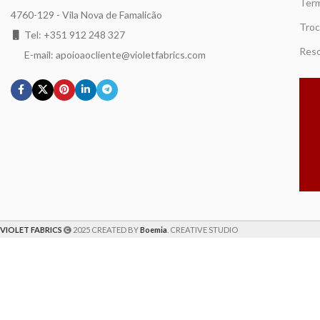
Term
4760-129 - Vila Nova de Famalicão
Troc
Tel: +351 912 248 327
Reso
E-mail: apoioaocliente@violetfabrics.com
VIOLET FABRICS
2025 CREATED BY
Boemia
. CREATIVE STUDIO