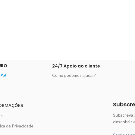
URO
24/7 Apoio ao cliente
Como podemos ajudar?
Subscr
ORMAÇÕES
Subscreva 
's
descobrir 
tica de Privacidade
Será usad