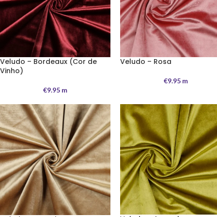
Veludo – Bordeaux (Cor de
Veludo – Rosa
Vinho)
€
9.95
m
€
9.95
m