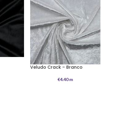
Veludo Crack – Branco
€
4.40
m