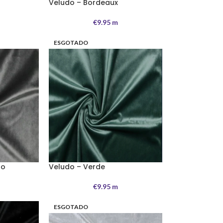
Veludo – Bordeaux
€
9.95
m
ESGOTADO
ro
Veludo – Verde
€
9.95
m
ESGOTADO