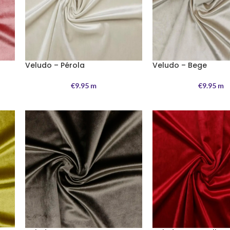
Veludo – Pérola
Veludo – Bege
€
9.95
m
€
9.95
m