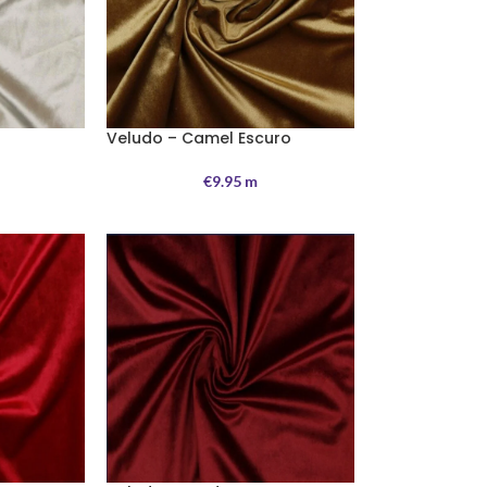
Veludo – Camel Escuro
€
9.95
m