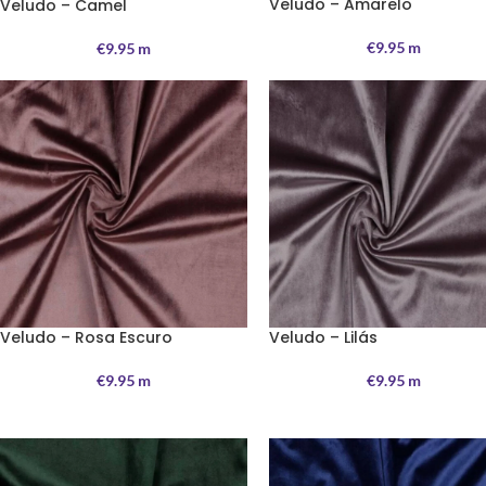
Veludo – Amarelo
Veludo – Camel
€
9.95
m
€
9.95
m
Veludo – Rosa Escuro
Veludo – Lilás
€
9.95
m
€
9.95
m