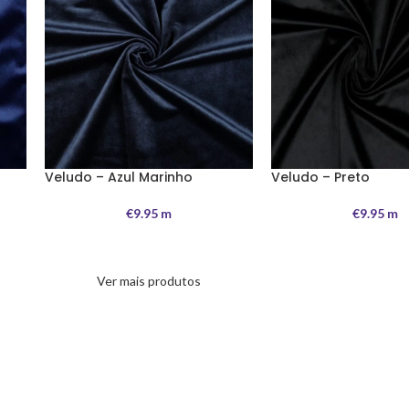
Veludo – Azul Marinho
Veludo – Preto
€
9.95
m
€
9.95
m
Ver mais produtos