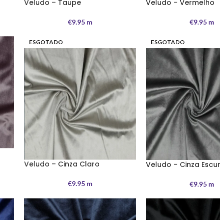
Veludo – Taupe
Veludo – Vermelho
€
9.95
m
€
9.95
m
ESGOTADO
ESGOTADO
Veludo – Cinza Claro
Veludo – Cinza Escu
€
9.95
m
€
9.95
m