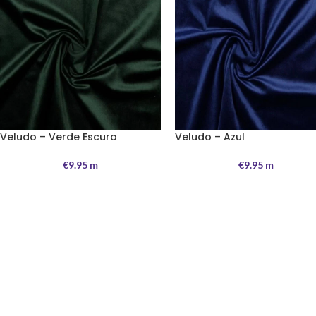
Veludo – Verde Escuro
Veludo – Azul
€
9.95
m
€
9.95
m