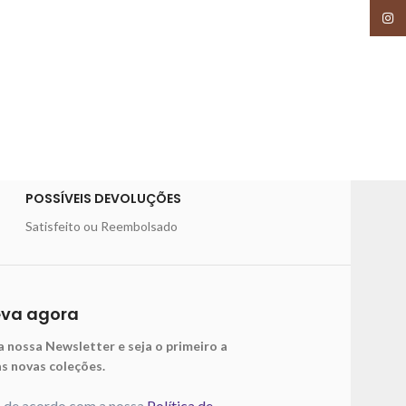
Insta
POSSÍVEIS DEVOLUÇÕES
Satisfeito ou Reembolsado
eva agora
a nossa Newsletter e seja o primeiro a
as novas coleções.
o de acordo com a nossa
Política de