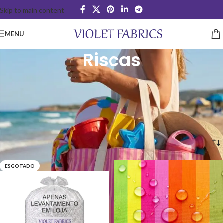
Skip to main content
MENU
Riscas
Nylon Impermeável Estampado Riscas : Estilo, Resistência e Praticidade
Procura um tecido que alinhe alta durabilidade, proteção contra a água e
estampados incríveis? O Nylon Impermeável Riscas é a escolha perfeita
para os seus projetos de costura criativa, artesanato e confecção
industrial.
Início
Tecidos Plastificados
Nylon Plastificado
Riscas
ESGOTADO