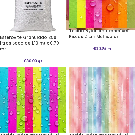
Tecido Nylon Impremeável
Riscas 2 cm Multicolor
Esferovite Granulado 250
litros Saco de 1,10 mt x 0,70
mt
€
10.95
m
€
30.00
qt