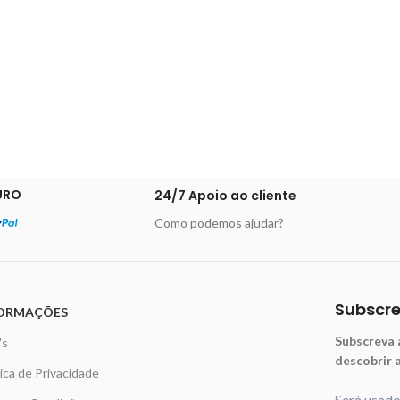
URO
24/7 Apoio ao cliente
Como podemos ajudar?
Subscr
ORMAÇÕES
Subscreva 
's
descobrir 
tica de Privacidade
Será usad