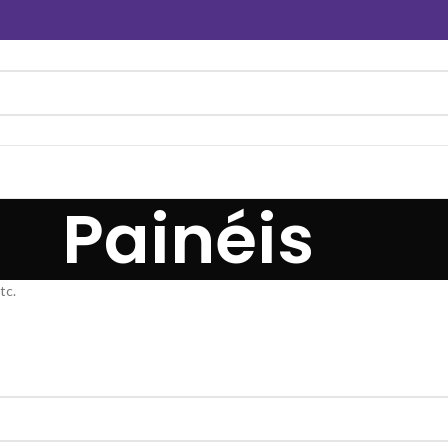
Painéis
tc.