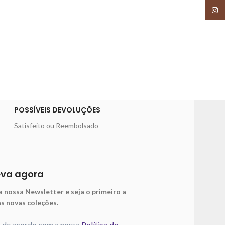
Insta
POSSÍVEIS DEVOLUÇÕES
Satisfeito ou Reembolsado
eva agora
a nossa Newsletter e seja o primeiro a
as novas coleções.
o de acordo com a nossa
Política de