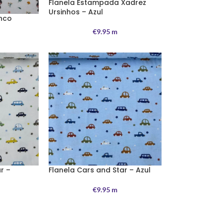
Flanela Estampada Xadrez
Ursinhos – Azul
anco
€
9.95
m
r –
Flanela Cars and Star – Azul
€
9.95
m