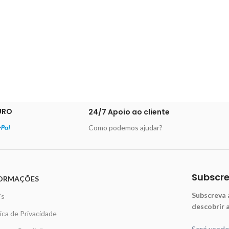
URO
24/7 Apoio ao cliente
Como podemos ajudar?
Subscr
ORMAÇÕES
Subscreva 
's
descobrir 
tica de Privacidade
Será usad