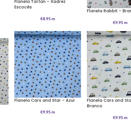
Flanela Tartan – Xadrez
Escocês
Flanela Rabbit – Br
€
8.95
m
€
9.95
m
Flanela Cars and Star – Azul
Flanela Cars and Sta
Branco
€
9.95
m
€
9.95
m