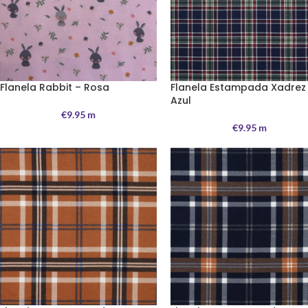
Flanela Rabbit – Rosa
Flanela Estampada Xadrez
Azul
€
9.95
m
€
9.95
m