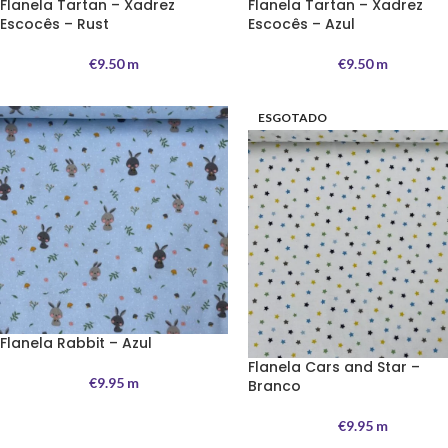
Flanela Tartan – Xadrez
Flanela Tartan – Xadrez
Escocês – Rust
Escocês – Azul
€
9.50
m
€
9.50
m
ESGOTADO
Flanela Rabbit – Azul
Flanela Cars and Star –
€
9.95
m
Branco
€
9.95
m