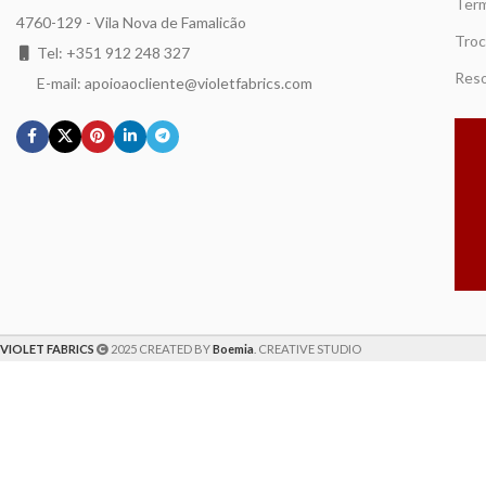
Term
4760-129 - Vila Nova de Famalicão
Troc
Tel: +351 912 248 327
Reso
E-mail: apoioaocliente@violetfabrics.com
VIOLET FABRICS
2025 CREATED BY
Boemia
. CREATIVE STUDIO