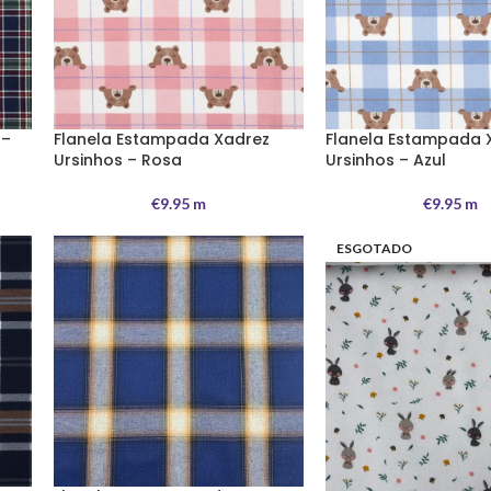
 –
Flanela Estampada Xadrez
Flanela Estampada 
Ursinhos – Rosa
Ursinhos – Azul
€
9.95
m
€
9.95
m
ESGOTADO