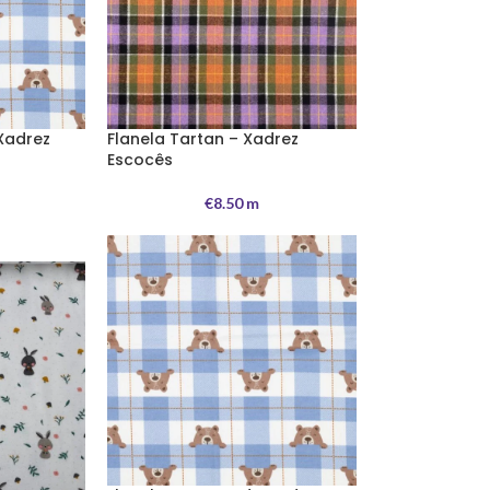
Xadrez
Flanela Tartan – Xadrez
Escocês
€
8.50
m