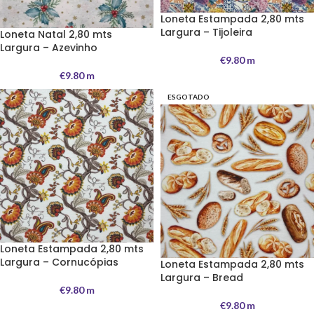
Loneta Estampada 2,80 mts
Largura – Tijoleira
Loneta Natal 2,80 mts
Largura – Azevinho
€
9.80
m
€
9.80
m
ESGOTADO
Loneta Estampada 2,80 mts
Largura – Cornucópias
Loneta Estampada 2,80 mts
Largura – Bread
€
9.80
m
€
9.80
m