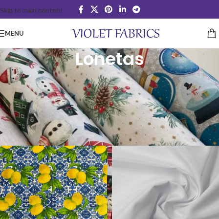
Skip to main content
MENU
Lonetas
Loneta é um tecido encorpado, espesso e com grande resistência.
São muito utilizados para decorações, nomeadamente toalhas de mesa,
cortinas, almofadas e etc.
Início
Lonetas