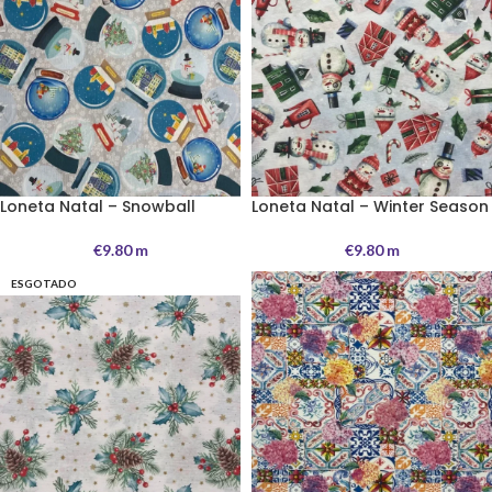
Loneta Natal – Snowball
Loneta Natal – Winter Season
€
9.80
m
€
9.80
m
ESGOTADO