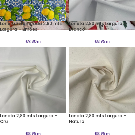
Loneta Estampada 2,80 mts
Loneta 2,80 mts Largura –
Largura – Limões
Branco
€
9.80
m
€
8.95
m
Loneta 2,80 mts Largura –
Loneta 2,80 mts Largura –
Cru
Natural
€
8.95
m
€
8.95
m