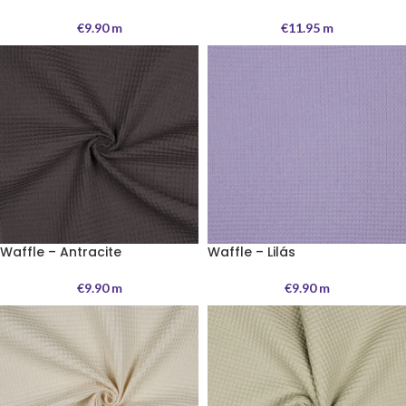
€
9.90
m
€
11.95
m
Waffle – Antracite
Waffle – Lilás
€
9.90
m
€
9.90
m