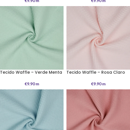
€
9.90
m
€
9.90
m
Tecido Waffle – Verde Menta
Tecido Waffle – Rosa Claro
€
9.90
m
€
9.90
m