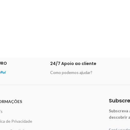
URO
24/7 Apoio ao cliente
Como podemos ajudar?
Subscr
ORMAÇÕES
Subscreva 
's
descobrir 
tica de Privacidade
Será usad