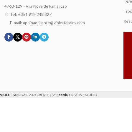
Term
4760-129 - Vila Nova de Famalicão
Troc
Tel: +351 912 248 327
Reso
E-mail: apoioaocliente@violetfabrics.com
VIOLET FABRICS
2025 CREATED BY
Boemia
. CREATIVE STUDIO