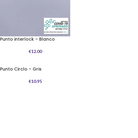
Punto interlock – Blanco
€
12.00
Punto Circlo – Gris
€
10.95