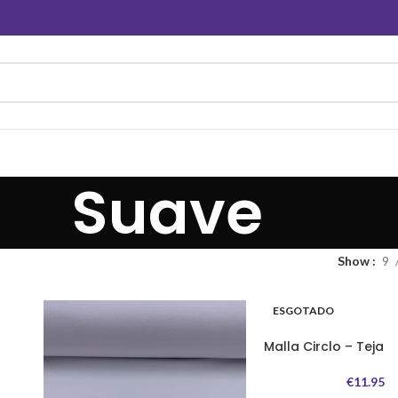
Suave
Show
9
ESGOTADO
Malla Circlo – Teja
€
11.95