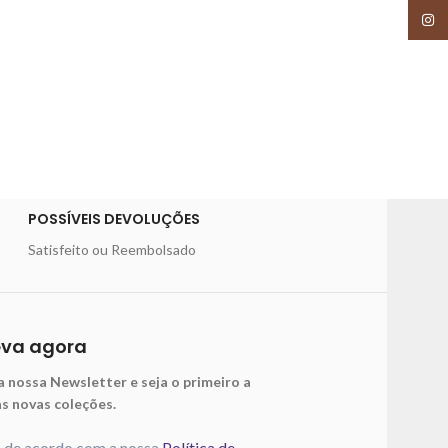
Insta
POSSÍVEIS DEVOLUÇÕES
Satisfeito ou Reembolsado
eva agora
a nossa Newsletter e seja o primeiro a
as novas coleções.
o de acordo com a nossa
Política de