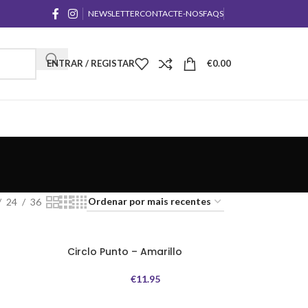
NEWSLETTER
CONTACTE-NOS
FAQS
ENTRAR / REGISTAR
€
0.00
24
36
Circlo Punto – Amarillo
€
11.95