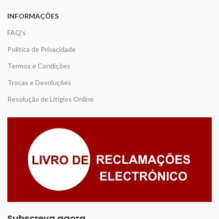
INFORMAÇÕES
FAQ's
Politica de Privacidade
Termos e Condições
Trocas e Devoluções
Resolução de Litígios Online
Subscreva agora