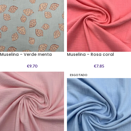
Muselina – Verde menta
Muselina – Rosa coral
€
9.70
€
7.85
ESGOTADO