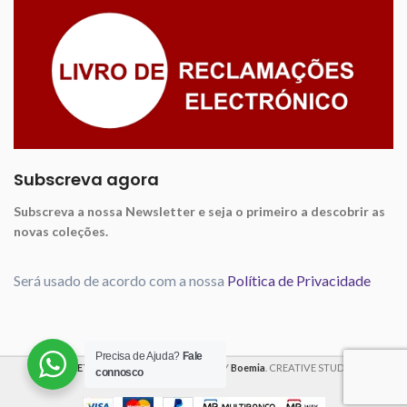
Subscreva agora
Subscreva a nossa Newsletter e seja o primeiro a descobrir as
novas coleções.
Será usado de acordo com a nossa
Política de Privacidade
Precisa de Ajuda?
Fale
VIOLET FABRICS
2025 CREATED BY
Boemia
. CREATIVE STUDIO
connosco