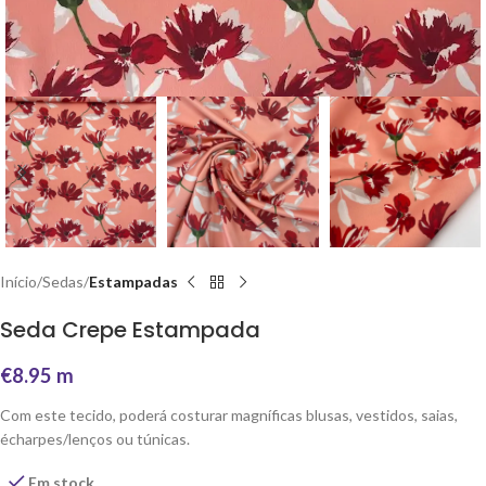
Início
Sedas
Estampadas
Seda Crepe Estampada
€
8.95
m
Com este tecido, poderá costurar magníficas blusas, vestidos, saias,
écharpes/lenços ou túnicas.
Em stock