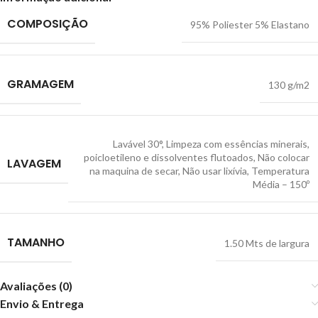
COMPOSIÇÃO
95% Poliester 5% Elastano
GRAMAGEM
130 g/m2
Lavável 30°
,
Limpeza com essências minerais,
poicloetileno e dissolventes flutoados
,
Não colocar
LAVAGEM
na maquina de secar
,
Não usar lixívia
,
Temperatura
Média – 150º
TAMANHO
1.50 Mts de largura
Avaliações (0)
Envio & Entrega