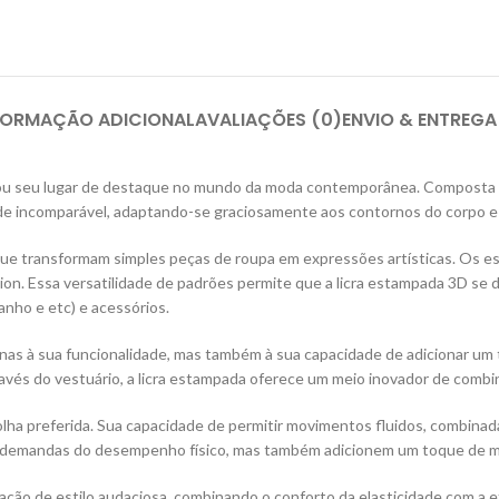
FORMAÇÃO ADICIONAL
AVALIAÇÕES (0)
ENVIO & ENTREGA
istou seu lugar de destaque no mundo da moda contemporânea. Composta 
de incomparável, adaptando-se graciosamente aos contornos do corpo e 
ns que transformam simples peças de roupa em expressões artísticas. O
hion. Essa versatilidade de padrões permite que a licra estampada 3D se
anho e etc) e acessórios.
nas à sua funcionalidade, mas também à sua capacidade de adicionar um 
ravés do vestuário, a licra estampada oferece um meio inovador de combi
olha preferida. Sua capacidade de permitir movimentos fluidos, combin
às demandas do desempenho físico, mas também adicionem um toque de m
ração de estilo audaciosa, combinando o conforto da elasticidade com a 