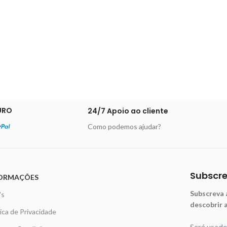
URO
24/7 Apoio ao cliente
Como podemos ajudar?
Subscr
ORMAÇÕES
Subscreva 
's
descobrir 
tica de Privacidade
Será usad