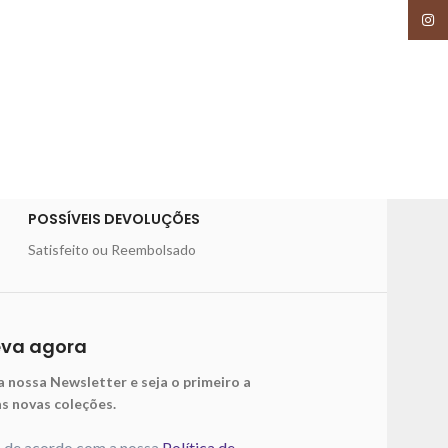
Insta
POSSÍVEIS DEVOLUÇÕES
Satisfeito ou Reembolsado
eva agora
a nossa Newsletter e seja o primeiro a
as novas coleções.
o de acordo com a nossa
Política de