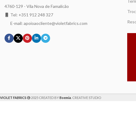
Term
4760-129 - Vila Nova de Famalicão
Troc
Tel: +351 912 248 327
Reso
E-mail: apoioaocliente@violetfabrics.com
VIOLET FABRICS
2025 CREATED BY
Boemia
. CREATIVE STUDIO