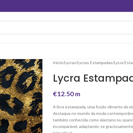
Início
Lycras
Lycras Estampadas
Lycra Est
Lycra Estampad
€
12.50
m
A licra estampada, uma fusão vibrante de el
destaque no mundo da moda contemporânea.
também conhecida como elastano ou spande
incomparável, adaptando-se graciosamente
inigualável.