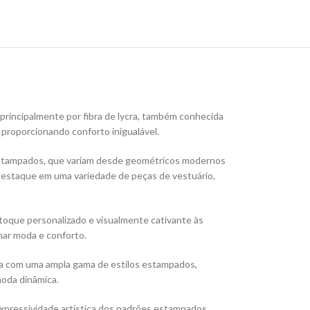
principalmente por fibra de lycra, também conhecida
proporcionando conforto inigualável.
s estampados, que variam desde geométricos modernos
 destaque em uma variedade de peças de vestuário,
toque personalizado e visualmente cativante às
nar moda e conforto.
ada com uma ampla gama de estilos estampados,
oda dinâmica.
expressividade artística dos padrões estampados,