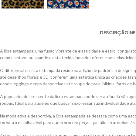
DESCRIÇÃO
IN
A licra estampada, uma fusão vibrante de elasticidade e estilo, conqu
como elastano ou spandex, esta tecido inovador oferece uma elasticida
O diferencial da licra estampada reside na adição de padrões e desig
até desenhos florais e 3D, conferem uma estética única às criações fas
desde leggings e tops desportivos até roupa de praia (bikinis, fatos de b
A popularidade crescente da licra estampada pode ser atribuída não ape
roupas. Ideal para aqueles que buscam expressar sua individualidade at
Na moda ativa e desportiva, a licra estampada se destaca como uma esc
torna-a a escolha ideal para quem procura peças que não só atendam 
Assim, a licra estampada não é apenas uma escolha prática; é uma decla