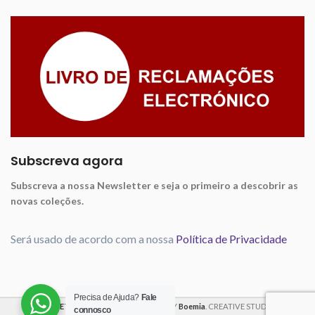
Subscreva agora
Subscreva a nossa Newsletter e seja o primeiro a descobrir as
novas coleções.
Será usado de acordo com a nossa
Política de Privacidade
Precisa de Ajuda?
Fale
VIOLET FABRICS
2025 CREATED BY
Boemia
. CREATIVE STUDIO
connosco