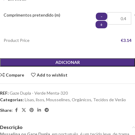
Comprimentos pretendido (m)
-
+
Product Price
€3.14
ADICIONAR
Compare
Add to wishlist
REF:
Gaze Dupla - Verde Menta-320
Categorias:
Lisas
,
lisos
,
Mousselines
,
Orgânicos
,
Tecidos de Verão
Share:
Descrição
Musselina ou Gaze Dupla
, em português, é um tecido leve, de trama