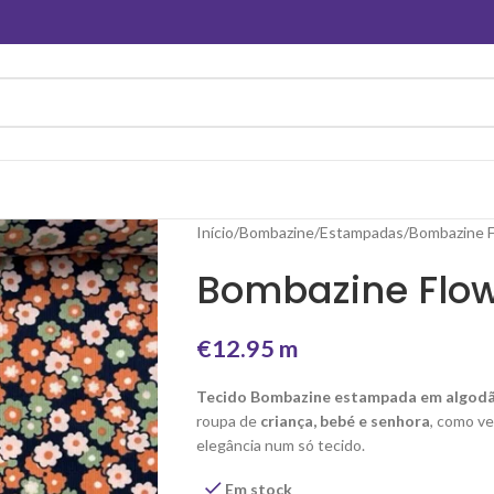
Início
Bombazine
Estampadas
Bombazine F
Bombazine Flow
€
12.95
m
Tecido Bombazine estampada em algod
roupa de
criança, bebé e senhora
, como ve
elegância num só tecido.
Em stock