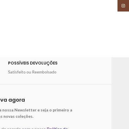
Insta
POSSÍVEIS DEVOLUÇÕES
Satisfeito ou Reembolsado
eva agora
a nossa Newsletter e seja o primeiro a
as novas coleções.
o de acordo com a nossa
Política de