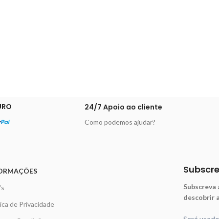
URO
24/7 Apoio ao cliente
Como podemos ajudar?
Subscr
ORMAÇÕES
Subscreva 
's
descobrir 
tica de Privacidade
Será usad