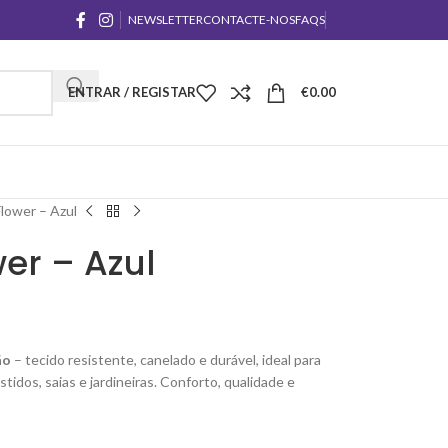
NEWSLETTER
CONTACTE-NOS
FAQS
ENTRAR / REGISTAR
€
0.00
lower – Azul
er – Azul
ão
– tecido resistente, canelado e durável, ideal para
stidos, saias e jardineiras. Conforto, qualidade e