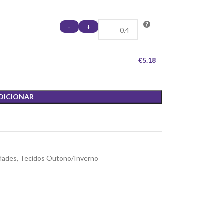
-
+
€5.18
DICIONAR
dades
,
Tecidos Outono/Inverno