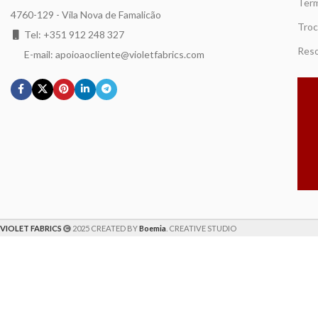
Term
4760-129 - Vila Nova de Famalicão
Troc
Tel: +351 912 248 327
Reso
E-mail: apoioaocliente@violetfabrics.com
VIOLET FABRICS
2025 CREATED BY
Boemia
. CREATIVE STUDIO