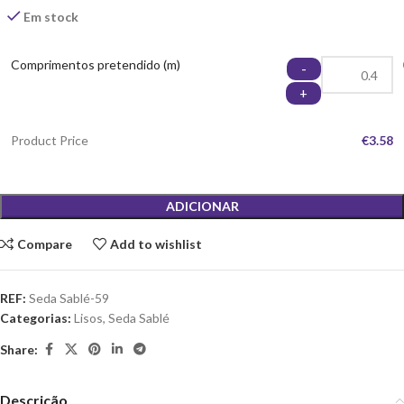
Em stock
Comprimentos pretendido (m)
-
+
Product Price
€3.58
ADICIONAR
Compare
Add to wishlist
REF:
Seda Sablé-59
Categorias:
Lisos
,
Seda Sablé
Share:
Descrição