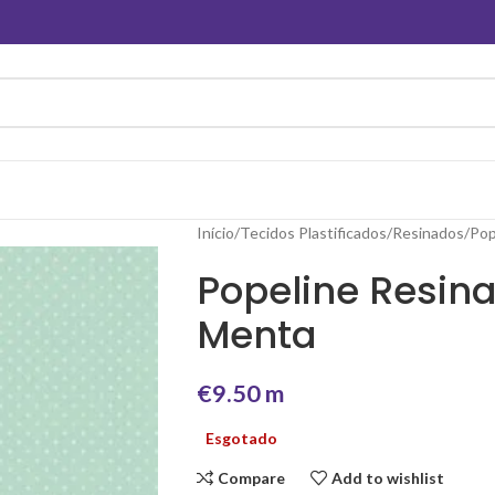
Início
Tecidos Plastificados
Resinados
Pop
Popeline Resin
Menta
€
9.50
m
Esgotado
Compare
Add to wishlist