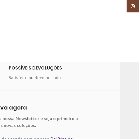
Insta
POSSÍVEIS DEVOLUÇÕES
Satisfeito ou Reembolsado
eva agora
a nossa Newsletter e seja o primeiro a
as novas coleções.
o de acordo com a nossa
Política de