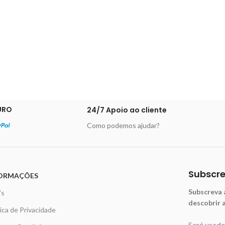
URO
24/7 Apoio ao cliente
Como podemos ajudar?
Subscr
ORMAÇÕES
Subscreva 
's
descobrir 
tica de Privacidade
Será usad