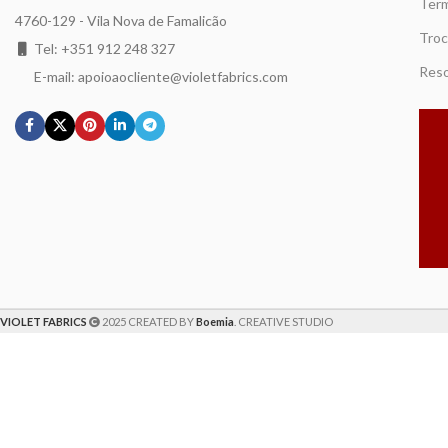
Term
4760-129 - Vila Nova de Famalicão
Troc
Tel: +351 912 248 327
Reso
E-mail: apoioaocliente@violetfabrics.com
VIOLET FABRICS
2025 CREATED BY
Boemia
. CREATIVE STUDIO