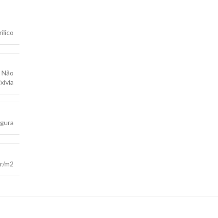
ilico
,
Não
ixívia
rgura
r/m2