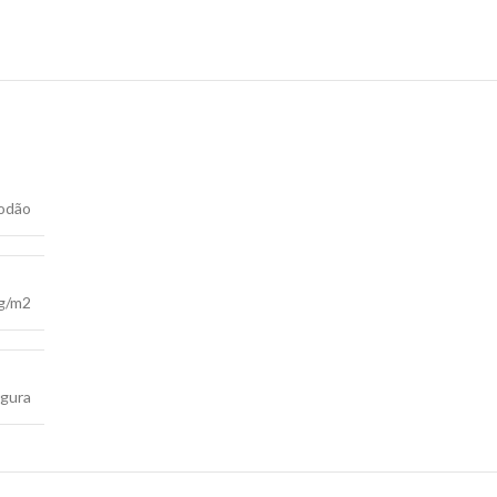
odão
g/m2
rgura