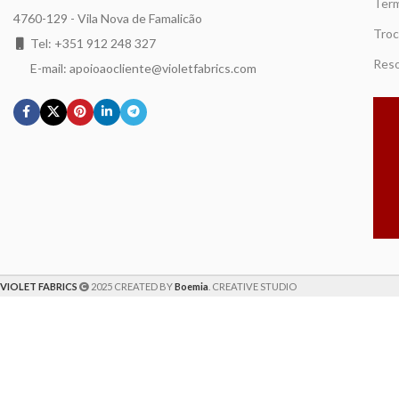
Term
4760-129 - Vila Nova de Famalicão
Troc
Tel: +351 912 248 327
Reso
E-mail: apoioaocliente@violetfabrics.com
VIOLET FABRICS
2025 CREATED BY
Boemia
. CREATIVE STUDIO