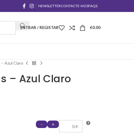
NEWSLETTER
CONTACTE-NOS
FAQS
ENTRAR / REGISTAR
€
0.00
 – Azul Claro
as – Azul Claro
-
+