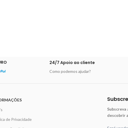
URO
24/7 Apoio ao cliente
Como podemos ajudar?
Subscr
ORMAÇÕES
Subscreva 
's
descobrir 
tica de Privacidade
Será usad