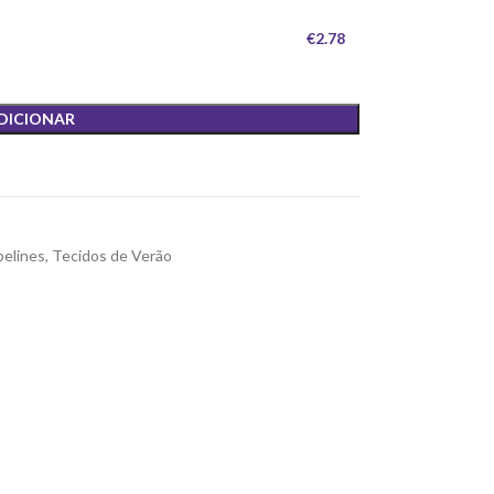
€2.78
DICIONAR
elines
,
Tecidos de Verão