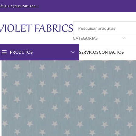
el: (+315) 912 248 327
Skip to main content
CATEGORIAS
PRODUTOS
SERVIÇOS
CONTACTOS