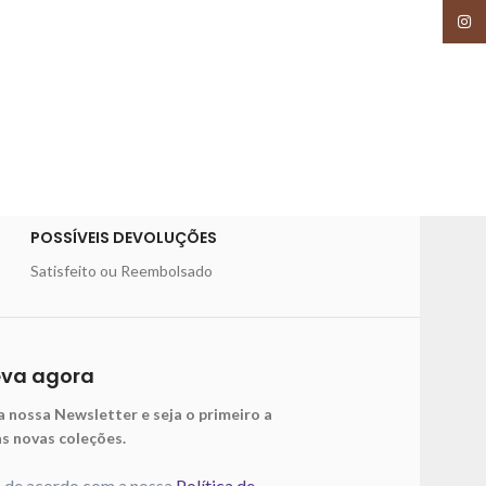
Insta
POSSÍVEIS DEVOLUÇÕES
Satisfeito ou Reembolsado
eva agora
a nossa Newsletter e seja o primeiro a
as novas coleções.
o de acordo com a nossa
Política de