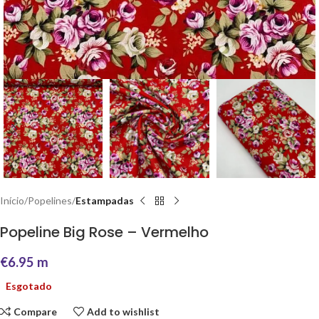
Início
Popelines
Estampadas
Popeline Big Rose – Vermelho
€
6.95
m
Esgotado
Compare
Add to wishlist