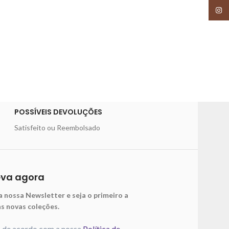
Insta
POSSÍVEIS DEVOLUÇÕES
Satisfeito ou Reembolsado
eva agora
a nossa Newsletter e seja o primeiro a
as novas coleções.
o de acordo com a nossa
Política de