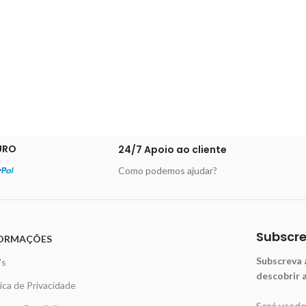
URO
24/7 Apoio ao cliente
Como podemos ajudar?
Subscr
ORMAÇÕES
Subscreva 
's
descobrir 
tica de Privacidade
Será usad