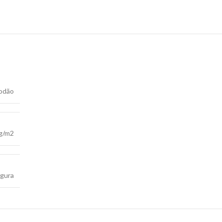
odão
g/m2
rgura