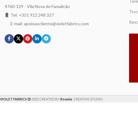
Term
4760-129 - Vila Nova de Famalicão
Troc
Tel: +351 912 248 327
Reso
E-mail: apoioaocliente@violetfabrics.com
VIOLET FABRICS
2025 CREATED BY
Boemia
. CREATIVE STUDIO