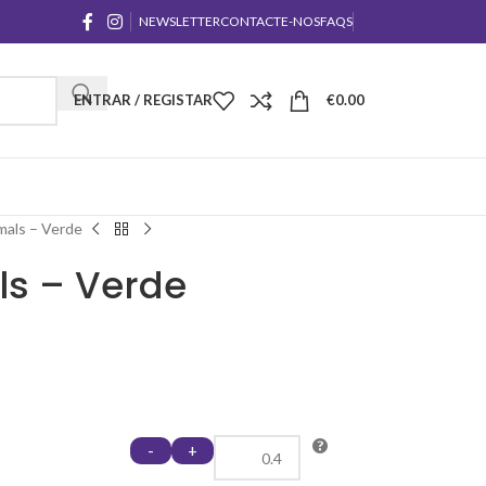
NEWSLETTER
CONTACTE-NOS
FAQS
ENTRAR / REGISTAR
€
0.00
mals – Verde
ls – Verde
-
+