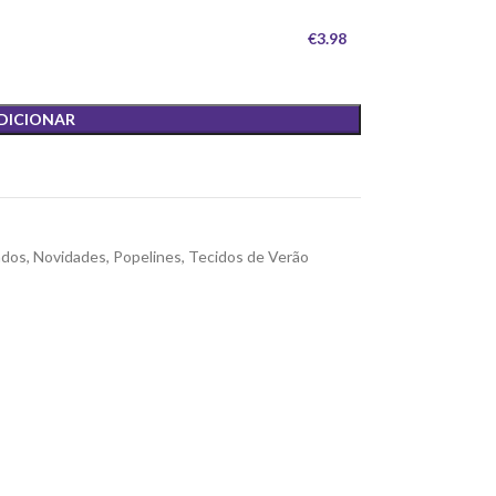
€3.98
DICIONAR
ados
,
Novidades
,
Popelines
,
Tecidos de Verão