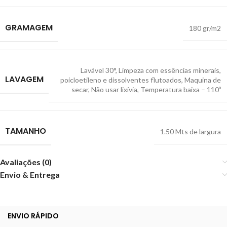
GRAMAGEM
180 gr/m2
Lavável 30°
,
Limpeza com essências minerais,
LAVAGEM
poicloetileno e dissolventes flutoados
,
Maquina de
secar
,
Não usar lixívia
,
Temperatura baixa – 110º
TAMANHO
1.50 Mts de largura
Avaliações (0)
Envio & Entrega
ENVIO RÁPIDO