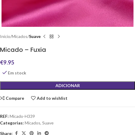
Início
Micados
Suave
Micado – Fuxia
€
9.95
Em stock
ADICIONAR
Compare
Add to wishlist
REF:
Micado-H339
Categorias:
Micados
,
Suave
Share: