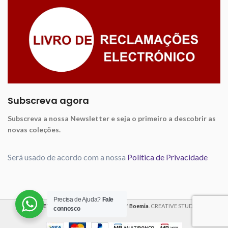
Subscreva agora
Subscreva a nossa Newsletter e seja o primeiro a descobrir as
novas coleções.
Será usado de acordo com a nossa
Política de Privacidade
Precisa de Ajuda?
Fale
VIOLET FABRICS
2025 CREATED BY
Boemia
. CREATIVE STUDIO
connosco