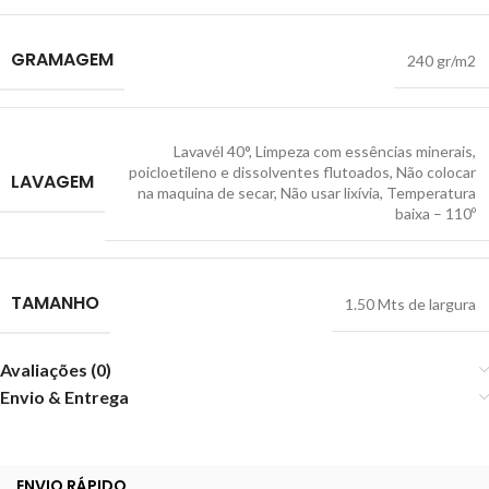
GRAMAGEM
240 gr/m2
Lavavél 40°
,
Limpeza com essências minerais,
poicloetileno e dissolventes flutoados
,
Não colocar
LAVAGEM
na maquina de secar
,
Não usar lixívia
,
Temperatura
baixa – 110º
TAMANHO
1.50 Mts de largura
Avaliações (0)
Envio & Entrega
ENVIO RÁPIDO