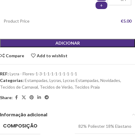
+
Product Price
€5.00
ADICIONAR
Compare
Add to wishlist
REF:
Lycra - Flores-1-3-1-1-1-1-1-1-1-1-1
Categorias:
Estampadas
,
Lycras
,
Lycras Estampadas
,
Novidades
,
Tecidos de Carnaval
,
Tecidos de Verão
,
Tecidos Praia
Share:
Informação adicional
COMPOSIÇÃO
82% Poliester 18% Elastano