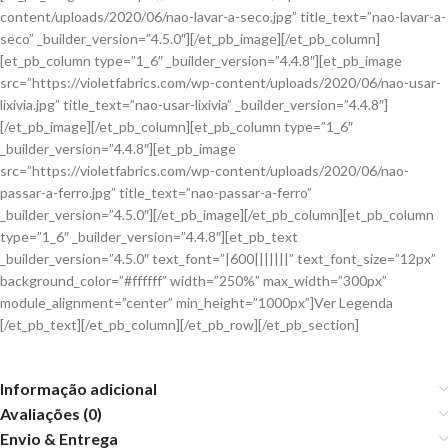
content/uploads/2020/06/nao-lavar-a-seco.jpg” title_text=”nao-lavar-a-
seco” _builder_version=”4.5.0″][/et_pb_image][/et_pb_column]
[et_pb_column type=”1_6″ _builder_version=”4.4.8″][et_pb_image
src=”https://violetfabrics.com/wp-content/uploads/2020/06/nao-usar-
lixivia.jpg” title_text=”nao-usar-lixivia” _builder_version=”4.4.8″]
[/et_pb_image][/et_pb_column][et_pb_column type=”1_6″
_builder_version=”4.4.8″][et_pb_image
src=”https://violetfabrics.com/wp-content/uploads/2020/06/nao-
passar-a-ferro.jpg” title_text=”nao-passar-a-ferro”
_builder_version=”4.5.0″][/et_pb_image][/et_pb_column][et_pb_column
type=”1_6″ _builder_version=”4.4.8″][et_pb_text
_builder_version=”4.5.0″ text_font=”|600|||||||” text_font_size=”12px”
background_color=”#ffffff” width=”250%” max_width=”300px”
module_alignment=”center” min_height=”1000px”]Ver Legenda
[/et_pb_text][/et_pb_column][/et_pb_row][/et_pb_section]
Informação adicional
Avaliações (0)
Envio & Entrega