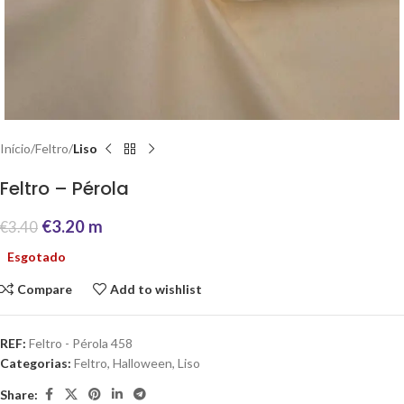
Início
Feltro
Liso
Feltro – Pérola
€
3.20
m
€
3.40
Esgotado
Compare
Add to wishlist
REF:
Feltro - Pérola 458
Categorias:
Feltro
,
Halloween
,
Liso
Share: