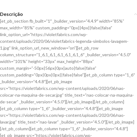
Descrição
[et_pb_section fb_built=”1″ _builder_version=”4.4.9″ width=”85%”
max_width=”85%” custom_padding=”0px||4px||false|false”
link_option_url=”https://violetfabrics.com/wp-
content/uploads/2020/06/violetfabrics-legenda-simbolos-lavagem-
1.jpg” link_option_url_new_window=”on”][et_pb_row
column_structure=”1_6,1_6,1_6,1_6,1_6,1_6″ _builder_version=”4.5.0″
width=”101%” height=”33px” max_height=”88px”
custom_margin=”-50px|56px|0px|auto|false|false”
custom_padding=”0px|0px|0px||false|false”][et_pb_column type=”1_6″
_builder_version=”4.4.8″][et_pb_image
src=”https://violetfabrics.com/wp-content/uploads/2020/06/nao-
colocar-na-maquina-de-secar.jpg” title_text=”nao-colocar-na-maquina-
de-secar” _builder_version=”4.5.0″][/et_pb_image][/et_pb_column]
[et_pb_column type=”1_6″ _builder_version=”4.4.8″][et_pb_image
src=”https://violetfabrics.com/wp-content/uploads/2020/06/nao-
lavar.jpg” title_text=”nao-lavar” _builder_version=”4.5.0″][/et_pb_image]
[/et_pb_column][et_pb_column type=”1_6″ _builder_version=”4.4.8″]
[et_pb_image src=”https://violetfabrics.com/wp-